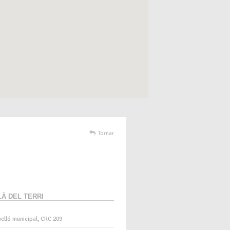
Tornar
À DEL TERRI
elló municipal, CRC 209