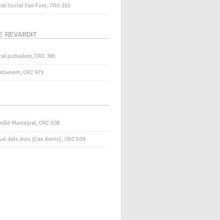
al Social Can Font, CRC 210
E REVARDIT
al polivalent, CRC 381
untament, CRC 671
elló Municipal, CRC 508
al dels Avis (Can Xerric), CRC 509