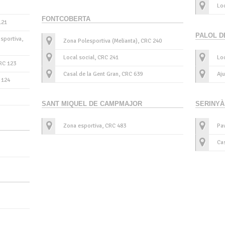
Loc
FONTCOBERTA
121
PALOL D
sportiva,
Zona Polesportiva (Melianta), CRC 240
Local social, CRC 241
Loc
CRC 123
Casal de la Gent Gran, CRC 639
Aj
 124
SANT MIQUEL DE CAMPMAJOR
SERINYÀ
Zona esportiva, CRC 483
Pav
Cas