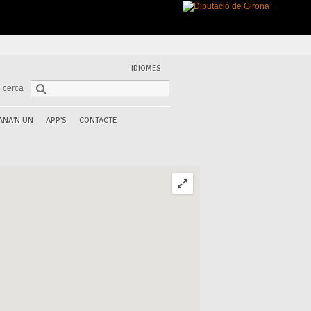
IDIOMES
 cerca
ANA'N UN
APP'S
CONTACTE