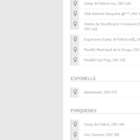
Camp de futbol nou, CRC 120
Club Natació Banyoles @**, CRC 
Centre de Tecnificació i Formació E
CRC 122
Espai jove (Camp de futbol vell), 
Pavelló Municipal de la Draga, CRC
Pavelló Can Puig, CRC 125
ESPONELLÀ
Ajuntament, CRC 575
PORQUERES
Camp de Futbol, CRC 394
Can Carreres, CRC 395