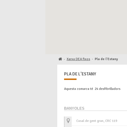
Xarxa DEA fixos
·
Pla de l'Estany
·
PLA DE L'ESTANY
Aquesta comarca té 24 desfibril·ladors
BANYOLES
Casal de gent gran, CRC 119