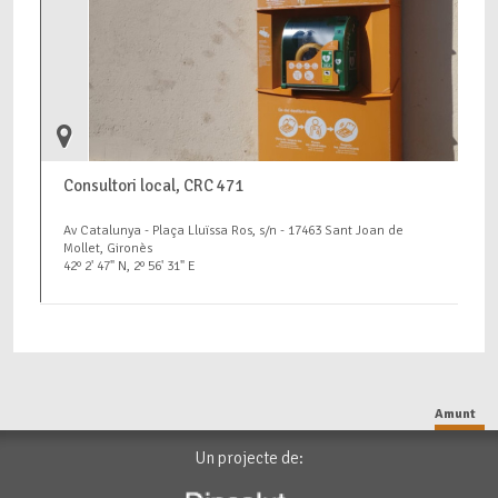
Consultori local, CRC 471
Av Catalunya - Plaça Lluïssa Ros, s/n - 17463 Sant Joan de
Mollet, Gironès
42º 2' 47" N, 2º 56' 31" E
Amunt
Un projecte de: