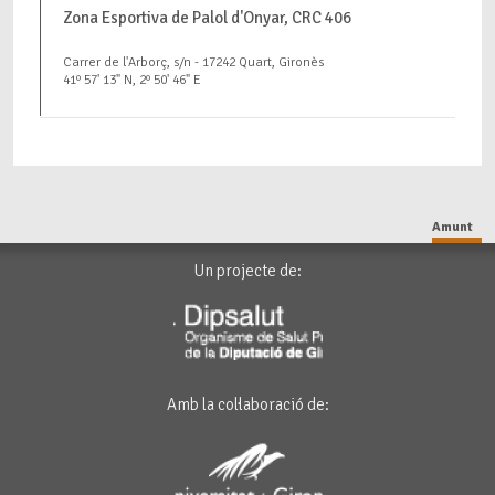
Zona Esportiva de Palol d'Onyar, CRC 406
Carrer de l'Arborç, s/n - 17242 Quart, Gironès
41º 57' 13" N, 2º 50' 46" E
Amunt
Un projecte de:
Amb la col·laboració de: