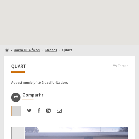
Xarxa DEA fixos
·
Gironès
·
Quart
·
QUART
Tornar
Aquest municipi té 2 desfibril·ladors
Compartir