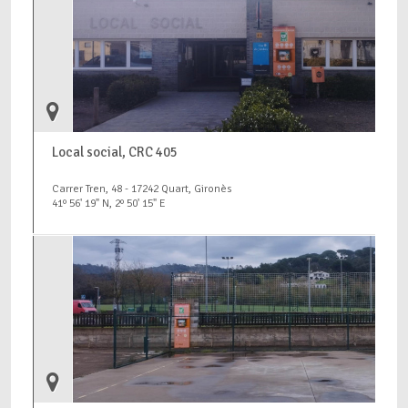
Local social, CRC 405
Carrer Tren, 48 - 17242 Quart, Gironès
41º 56' 19" N, 2º 50' 15" E