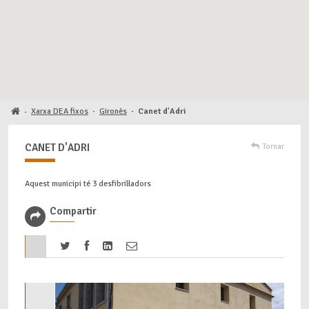
Xarxa DEA fixos
·
Gironès
·
Canet d'Adri
·
CANET D'ADRI
Tornar
Aquest municipi té 3 desfibril·ladors
Compartir