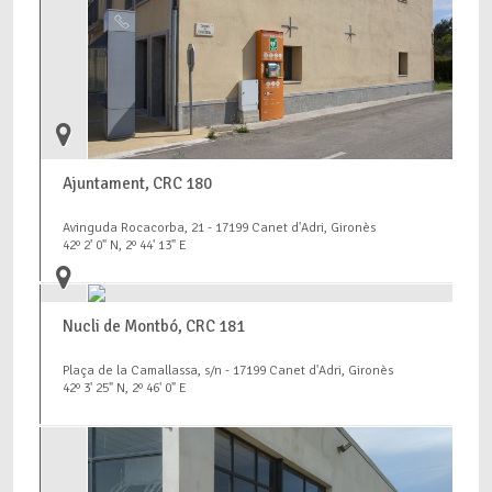
Ajuntament, CRC 180
Avinguda Rocacorba, 21 - 17199 Canet d'Adri, Gironès
42º 2' 0" N, 2º 44' 13" E
Nucli de Montbó, CRC 181
Plaça de la Camallassa, s/n - 17199 Canet d'Adri, Gironès
42º 3' 25" N, 2º 46' 0" E