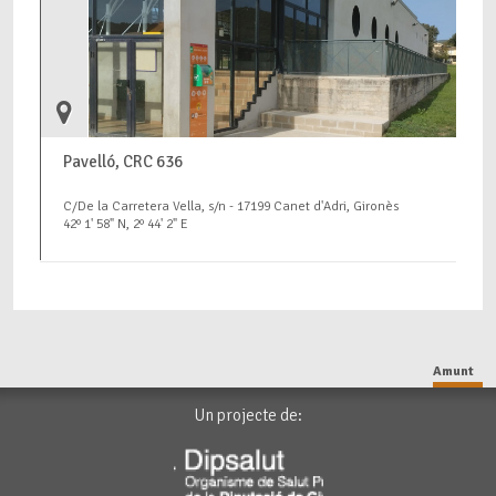
Pavelló, CRC 636
C/De la Carretera Vella, s/n - 17199 Canet d'Adri, Gironès
42º 1' 58" N, 2º 44' 2" E
Amunt
Un projecte de: