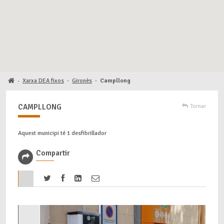
Xarxa DEA fixos
·
Gironès
·
Campllong
·
CAMPLLONG
Tornar
Aquest municipi té 1 desfibril·lador
Compartir