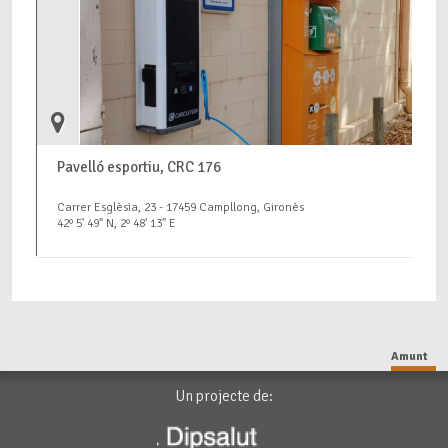
Pavelló esportiu, CRC 176
Carrer Esglèsia, 23 - 17459 Campllong, Gironès
42º 5' 49" N, 2º 48' 13" E
Amunt
Un projecte de: