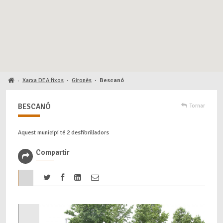
Xarxa DEA fixos
·
Gironès
·
Bescanó
·
BESCANÓ
Tornar
Aquest municipi té 2 desfibril·ladors
Compartir