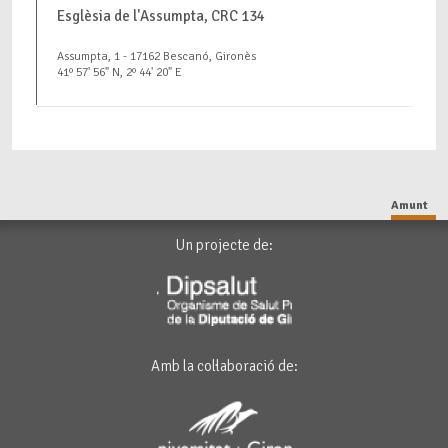
Esglèsia de l'Assumpta, CRC 134
Assumpta, 1 - 17162 Bescanó, Gironès
41º 57' 56" N, 2º 44' 20" E
Amunt
Un projecte de:
Amb la col·laboració de: