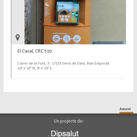
El Casal, CRC 510
Carrer de la Font, 3 - 17133 Serra de Daró, Baix Empordà
42º 1' 43" N, 3º 4' 19" E
Amunt
Un projecte de: