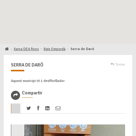
Xarxa DEA fixos
·
Baix Empordà
·
Serra de Daró
·
SERRA DE DARÓ
Tornar
Aquest municipi té 1 desfibril·lador
Compartir