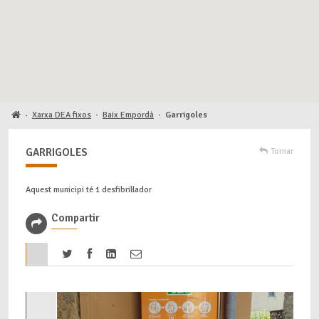
Xarxa DEA fixos
·
Baix Empordà
·
Garrigoles
·
GARRIGOLES
Tornar
Aquest municipi té 1 desfibril·lador
Compartir