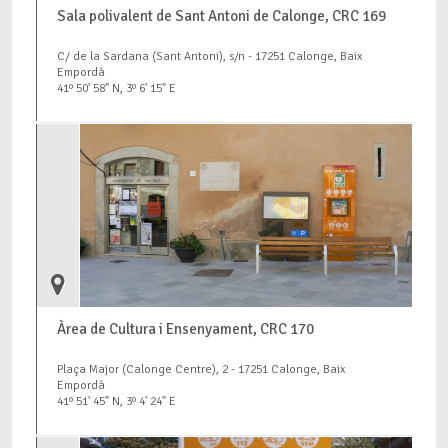
Sala polivalent de Sant Antoni de Calonge, CRC 169
C/ de la Sardana (Sant Antoni), s/n - 17251 Calonge, Baix
Empordà
41º 50' 58" N, 3º 6' 15" E
Àrea de Cultura i Ensenyament, CRC 170
Plaça Major (Calonge Centre), 2 - 17251 Calonge, Baix
Empordà
41º 51' 45" N, 3º 4' 24" E