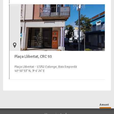
Plaça Llibertat, CRC 93
Plaça Llibertat - 17252 Calonge, Baix Empordà
41º 50' 53" N, 3º 6' 24" E
Amunt