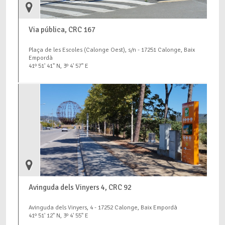
Via pública, CRC 167
Plaça de les Escoles (Calonge Oest), s/n - 17251 Calonge, Baix
Empordà
41º 51' 41" N, 3º 4' 57" E
Avinguda dels Vinyers 4, CRC 92
Avinguda dels Vinyers, 4 - 17252 Calonge, Baix Empordà
41º 51' 12" N, 3º 4' 55" E