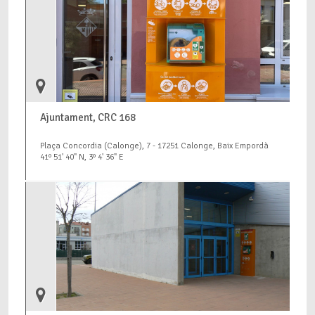
Ajuntament, CRC 168
Plaça Concordia (Calonge), 7 - 17251 Calonge, Baix Empordà
41º 51' 40" N, 3º 4' 36" E