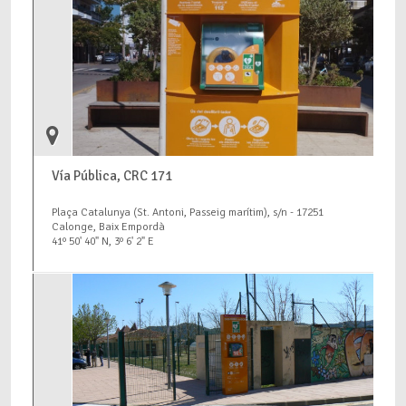
Vía Pública, CRC 171
Plaça Catalunya (St. Antoni, Passeig marítim), s/n - 17251
Calonge, Baix Empordà
41º 50' 40" N, 3º 6' 2" E