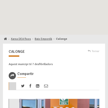
Xarxa DEA fixos
·
Baix Empordà
·
Calonge
·
CALONGE
Tornar
Aquest municipi té 7 desfibril·ladors
Compartir