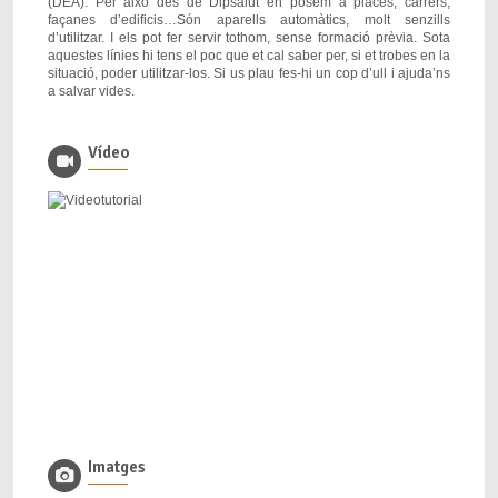
(DEA). Per això des de Dipsalut en posem a places, carrers,
façanes d’edificis…Són aparells automàtics, molt senzills
d’utilitzar. I els pot fer servir tothom, sense formació prèvia. Sota
aquestes línies hi tens el poc que et cal saber per, si et trobes en la
situació, poder utilitzar-los. Si us plau fes-hi un cop d’ull i ajuda’ns
a salvar vides.
Vídeo
Imatges