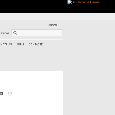
IDIOMES
 cerca
NA'N UN
APP'S
CONTACTE