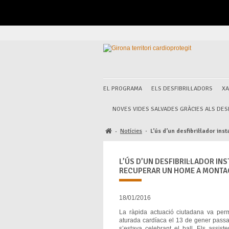
EL PROGRAMA
ELS DESFIBRIL·LADORS
XA
NOVES VIDES SALVADES GRÀCIES ALS DESF
Notícies
·
L’ús d’un desfibril·lador in
·
L’ÚS D’UN DESFIBRIL·LADOR IN
RECUPERAR UN HOME A MONTA
18/01/2016
La ràpida actuació ciutadana va per
aturada cardíaca el 13 de gener passat
s’estava celebrant el ball. Els assist