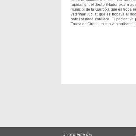
ràpidament el desfibril·lador extern aut
municipi de la Garrotxa que es troba m
veterinari jubilat que es trobava al llo
patit l’aturada cardíaca. El pacient va 
Trueta de Girona un cop van arribar el
Un projecte de: