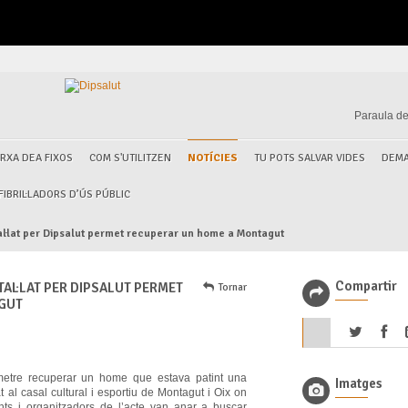
Paraula de
RXA DEA FIXOS
COM S'UTILITZEN
NOTÍCIES
TU POTS SALVAR VIDES
DEMA
IBRIL·LADORS D’ÚS PÚBLIC
stal·lat per Dipsalut permet recuperar un home a Montagut
Compartir
STAL·LAT PER DIPSALUT PERMET
Tornar
GUT
metre recuperar un home que estava patint una
Imatges
 al casal cultural i esportiu de Montagut i Oix on
ents i organitzadors de l’acte van anar a buscar