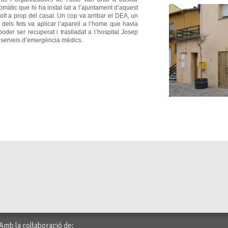
omàtic que hi ha instal·lat a l’ajuntament d’aquest
olt a prop del casal. Un cop va arribar el DEA, un
c dels fets va aplicar l’aparell a l’home que havia
poder ser recuperat i traslladat a l’hospital Josep
s serveis d’emergència mèdics.
Amb la col·laboració de: