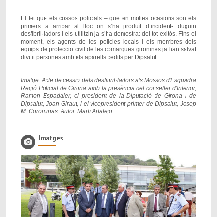
El fet que els cossos policials – que en moltes ocasions són els
primers a arribar al lloc on s’ha produït d’incident- duguin
desfibril·ladors i els utilitzin ja s’ha demostrat del tot exitós. Fins el
moment, els agents de les policies locals i els membres dels
equips de protecció civil de les comarques gironines ja han salvat
divuit persones amb els aparells cedits per Dipsalut.
Imatge: Acte de cessió dels desfibril·ladors als Mossos d'Esquadra
Regió Policial de Girona amb la presència del conseller d'Interior,
Ramon Espadaler, el president de la Diputació de Girona i de
Dipsalut, Joan Giraut, i el vicepresident primer de Dipsalut, Josep
M. Corominas. Autor: Martí Artalejo.
Imatges