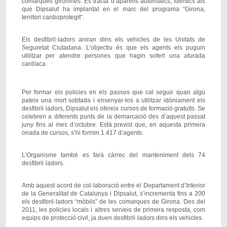
comarques gironines. Es tracta d’aparells automàtics; idèntics als
que Dipsalut ha implantat en el marc del programa “Girona,
territori cardioprotegit”.
Els desfibril·ladors aniran dins els vehicles de les Unitats de
Seguretat Ciutadana. L’objectiu és que els agents els puguin
utilitzar per atendre persones que hagin sofert una aturada
cardíaca.
Per formar els policies en els passos que cal seguir quan algú
pateix una mort sobtada i ensenyar-los a utilitzar idòniament els
desfibril·ladors, Dipsalut els ofereix cursos de formació gratuïts. Se
celebren a diferents punts de la demarcació des d’aquest passat
juny fins al mes d’octubre. Està previst que, en aquesta primera
onada de cursos, s’hi formin 1.417 d’agents.
L’Organisme també es farà càrrec del manteniment dels 74
desfibril·ladors.
Amb aquest acord de col·laboració entre el Departament d’Interior
de la Generalitat de Catalunya i Dipsalut, s’incrementa fins a 200
els desfibril·ladors “mòbils” de les comarques de Girona. Des del
2011, les policies locals i altres serveis de primera resposta, com
equips de protecció civil, ja duen desfibril·ladors dins els vehicles.