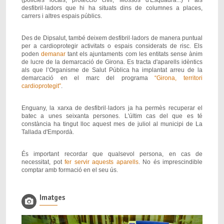
desfibril·ladors que hi ha situats dins de columnes a places,
carrers i altres espais públics.
Des de Dipsalut, també deixem desfibril·ladors de manera puntual
per a cardioprotegir activitats o espais considerats de risc. Els
poden
demanar
tant els ajuntaments com les entitats sense ànim
de lucre de la demarcació de Girona. Es tracta d'aparells idèntics
als que l’Organisme de Salut Pública ha implantat arreu de la
demarcació en el marc del programa
“Girona, territori
cardioprotegit”
.
Enguany, la xarxa de desfibril·ladors ja ha permès recuperar el
batec a unes seixanta persones. L'últim cas del que es té
constància ha tingut lloc aquest mes de juliol al municipi de La
Tallada d'Empordà.
És important recordar que qualsevol persona, en cas de
necessitat, pot
fer servir aquests aparells
. No és imprescindible
comptar amb formació en el seu ús.
Imatges