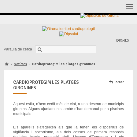
IDIOMES
Paraula de cerca
Notícies
·
Cardioprotegim les platges gironines
·
CARDIOPROTEGIM LES PLATGES
Tornar
GIRONINES
Aquest estiu, n'hem cedit més de vint, a una desena de municipis
gironins. Alguns ajuntaments també n'han demanat per a piscines
municipals.
Els aparells s’afegeixen als que ja tenen els dispositius de
vigilància i socorrisme, als dels cossos de primera resposta
(policies locals, protecció civil, Mossos d'Esquadra...) i als