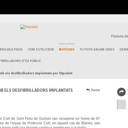
Paraula de
RXA DEA FIXOS
COM S'UTILITZEN
NOTÍCIES
TU POTS SALVAR VIDES
DEMA
IBRIL·LADORS D’ÚS PÚBLIC
 els desfibril·ladors implantats per Dipsalut
B ELS DESFIBRIL·LADORS IMPLANTATS
Tornar
ció Civil de Sant Feliu de Guíxols van recuperar un home de 67
s de l’equip de Protecció Civil, en aquest cas de Blanes, van
 havia patit una aturada cardíaca mentre era a la platja.