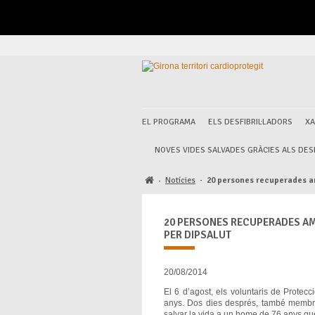
EL PROGRAMA
ELS DESFIBRIL·LADORS
XA
NOVES VIDES SALVADES GRÀCIES ALS DESF
Notícies
·
20 persones recuperades amb
·
20 PERSONES RECUPERADES AM
PER DIPSALUT
20/08/2014
El 6 d’agost, els voluntaris de Protec
anys. Dos dies després, també membre
salvar la vida a un home de 76 anys que