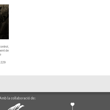
ontrol,
ment de
e
1 229
Amb la col·laboració de: