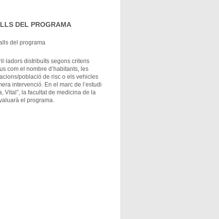
LLS DEL PROGRAMA
il·ladors distribuïts segons criteris
ius com el nombre d’habitants, les
lacions/població de risc o els vehicles
era intervenció. En el marc de l’estudi
, Vital”, la facultat de medicina de la
aluarà el programa.