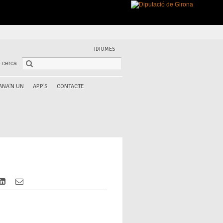
IDIOMES
 cerca
ANA'N UN
APP'S
CONTACTE