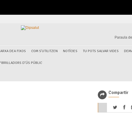
Paraula de
XARXA DEA FIXOS
COM S'UTILITZEN
NOTÍCIES
TU POTS SALVAR VIDES
DEM
IBRIL·LADORS D’ÚS PÚBLIC
Compartir