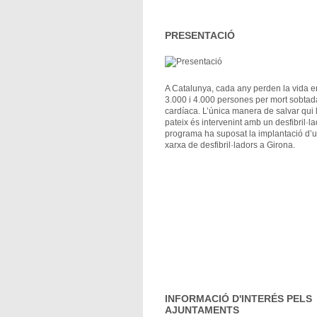
PRESENTACIÓ
A Catalunya, cada any perden la vida e
3.000 i 4.000 persones per mort sobtad
cardíaca. L’única manera de salvar qui 
pateix és intervenint amb un desfibril·la
programa ha suposat la implantació d’
xarxa de desfibril·ladors a Girona.
INFORMACIÓ D'INTERÉS PELS
AJUNTAMENTS