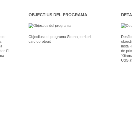
OBJECTIUS DEL PROGRAMA
DETA
ntre
Objectius del programa Girona, territori
Desfibr
a
cardioprotegit
object
la
instal·
dor. El
de prim
una
“Girona
UdG av